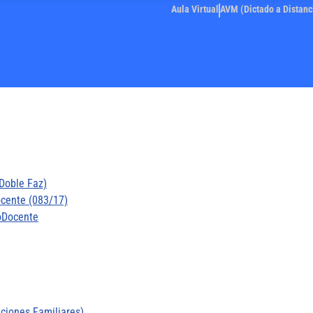
Aula Virtual
AVM (Dictado a Distanc
 Doble Faz)
ocente (083/17)
NoDocente
ciones Familiares)